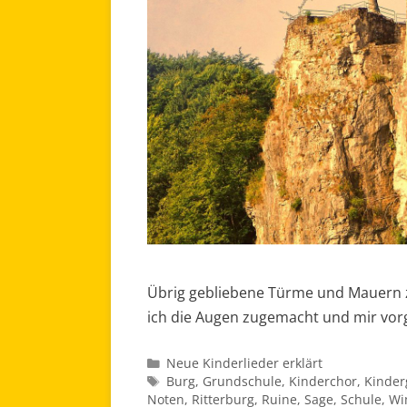
Übrig gebliebene Türme und Mauern 
ich die Augen zugemacht und mir vorg
Kategorien
Neue Kinderlieder erklärt
Schlagwörter
Burg
,
Grundschule
,
Kinderchor
,
Kinder
Noten
,
Ritterburg
,
Ruine
,
Sage
,
Schule
,
Wi