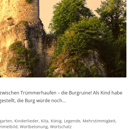
zwischen Trümmerhaufen – die Burgruine! Als Kind habe
estellt, die Burg würde noch…
garten
,
Kinderlieder
,
Kita
,
König
,
Legende
,
Mehrstimmigkeit
,
mmelbild
,
Wortbetonung
,
Wortschatz