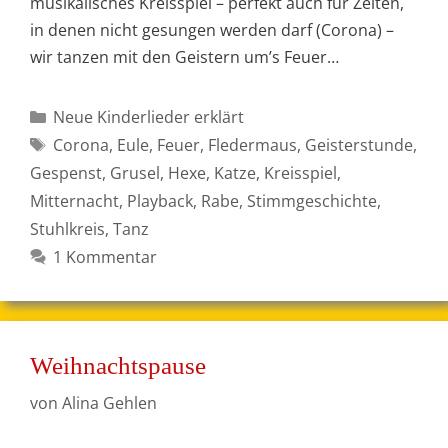
musikalisches Kreisspiel – perfekt auch für Zeiten,
in denen nicht gesungen werden darf (Corona) –
wir tanzen mit den Geistern um’s Feuer…
Kategorien
Neue Kinderlieder erklärt
Schlagwörter
Corona
,
Eule
,
Feuer
,
Fledermaus
,
Geisterstunde
,
Gespenst
,
Grusel
,
Hexe
,
Katze
,
Kreisspiel
,
Mitternacht
,
Playback
,
Rabe
,
Stimmgeschichte
,
Stuhlkreis
,
Tanz
1 Kommentar
Weihnachtspause
von
Alina Gehlen