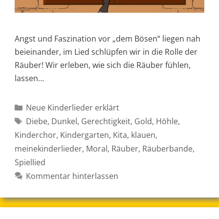
Angst und Faszination vor „dem Bösen“ liegen nah
beieinander, im Lied schlüpfen wir in die Rolle der
Räuber! Wir erleben, wie sich die Räuber fühlen,
lassen…
Kategorien
Neue Kinderlieder erklärt
Schlagwörter
Diebe
,
Dunkel
,
Gerechtigkeit
,
Gold
,
Höhle
,
Kinderchor
,
Kindergarten
,
Kita
,
klauen
,
meinekinderlieder
,
Moral
,
Räuber
,
Räuberbande
,
Spiellied
Kommentar hinterlassen