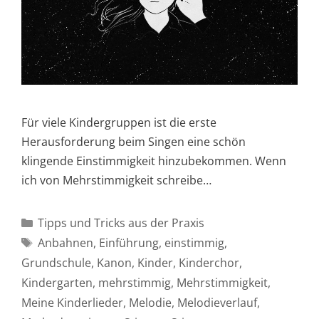
Für viele Kindergruppen ist die erste
Herausforderung beim Singen eine schön
klingende Einstimmigkeit hinzubekommen. Wenn
ich von Mehrstimmigkeit schreibe…
Kategorien
Tipps und Tricks aus der Praxis
Schlagwörter
Anbahnen
,
Einführung
,
einstimmig
,
Grundschule
,
Kanon
,
Kinder
,
Kinderchor
,
Kindergarten
,
mehrstimmig
,
Mehrstimmigkeit
,
Meine Kinderlieder
,
Melodie
,
Melodieverlauf
,